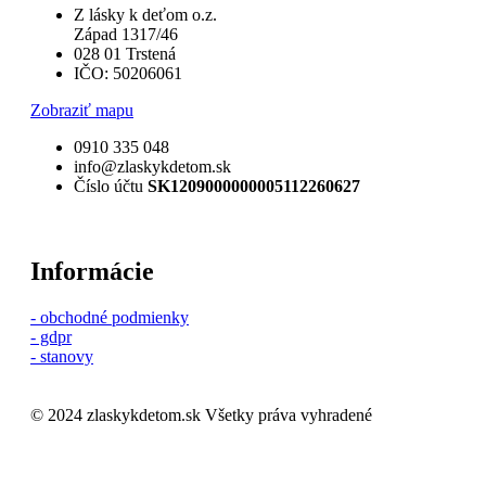
Z lásky k deťom o.z.
Západ 1317/46
028 01 Trstená
IČO: 50206061
Zobraziť mapu
0910 335 048
info@zlaskykdetom.sk
Číslo účtu
SK1209000000005112260627
Informácie
- obchodné podmienky
- gdpr
- stanovy
© 2024 zlaskykdetom.sk Všetky práva vyhradené