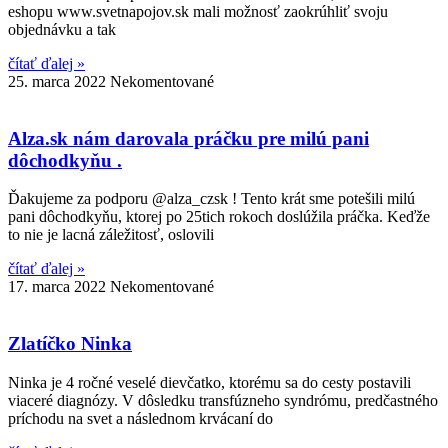
eshopu www.svetnapojov.sk mali možnosť zaokrúhliť svoju
objednávku a tak
čítať ďalej »
25. marca 2022
Nekomentované
Alza.sk nám darovala práčku pre milú pani
dôchodkyňu .
Ďakujeme za podporu @alza_czsk ! Tento krát sme potešili milú
pani dôchodkyňu, ktorej po 25tich rokoch doslúžila práčka. Keďže
to nie je lacná záležitosť, oslovili
čítať ďalej »
17. marca 2022
Nekomentované
Zlatíčko Ninka
Ninka je 4 ročné veselé dievčatko, ktorému sa do cesty postavili
viaceré diagnózy. V dôsledku transfúzneho syndrómu, predčastného
príchodu na svet a následnom krvácaní do