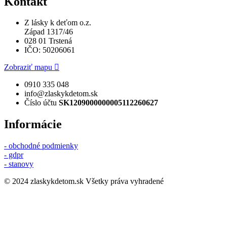
Kontakt
Z lásky k deťom o.z.
Západ 1317/46
028 01 Trstená
IČO: 50206061
Zobraziť mapu
0910 335 048
info@zlaskykdetom.sk
Číslo účtu
SK1209000000005112260627
Informácie
- obchodné podmienky
- gdpr
- stanovy
© 2024 zlaskykdetom.sk Všetky práva vyhradené