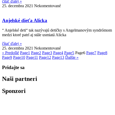
čítať ďalej »
25. decembra 2021
Nekomentované
Anjelské dieťa Alicka
“ Anjelské deti“ tak nazývajú detičky s Angelmanovým syndrómom
medzi ktoré patrí aj stále usmiatá Alicka
čítať ďalej »
25. decembra 2021
Nekomentované
« Predošlé
Page
1
Page
2
Page
3
Page
4
Page
5
Page
6
Page
7
Page
8
Page
9
Page
10
Page
11
Page
12
Page
13
Ďalšie »
Pridajte sa
Naši partneri
Sponzori