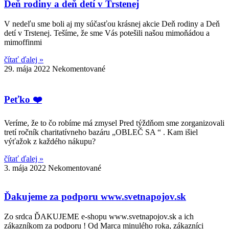
Deň rodiny a deň detí v Trstenej
V nedeľu sme boli aj my súčasťou krásnej akcie Deň rodiny a Deň
detí v Trstenej. Tešíme, že sme Vás potešili našou mimoňádou a
mimoffinmi
čítať ďalej »
29. mája 2022
Nekomentované
Peťko ❤️
Veríme, že to čo robíme má zmysel Pred týždňom sme zorganizovali
tretí ročník charitatívneho bazáru „OBLEČ SA “ . Kam išiel
výťažok z každého nákupu?
čítať ďalej »
3. mája 2022
Nekomentované
Ďakujeme za podporu www.svetnapojov.sk
Zo srdca ĎAKUJEME e-shopu www.svetnapojov.sk a ich
zákazníkom za podporu ! Od Marca minulého roka, zákazníci