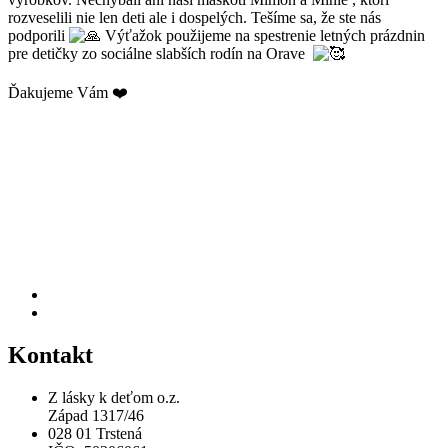
rozveselili nie len deti ale i dospelých. Tešíme sa, že ste nás
podporili
Výťažok použijeme na spestrenie letných prázdnin
pre detičky zo sociálne slabších rodín na Orave
Ďakujeme Vám ❤️
Kontakt
Z lásky k deťom o.z.
Západ 1317/46
028 01 Trstená