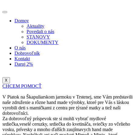
Domov
Aktuality
Povedali o nás
STANOVY
DOKUMENTY
O nás
Dobrovoľník
Kontakt
Daruj 2%
X
CHCEM POMOCŤ
V Piatok na Škapuliarskom jarmoku v Trstenej, sme Vám predstavili
naše združenie a rôzne hand made výrobky, ktoré pre Vás s láskou
vyrobili deti s mamičkami z centra pre týrané matky a tiež naši
dobrovoľníci.
Za dobrovoľný príspevok ste si mohli vybrať mydlové
srdiečka,veselé ceruzky, srdiečka do kvetináča, sviečky zo včelieho
vosku, prívesky a mnoho ďalších zaujímavych hand made
výrobkov. Nechýbali ani naši maskoti Mimoň a Minie , ktorí